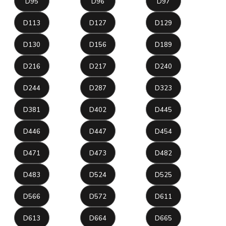
D95
D96
D97
D113
D127
D129
D130
D156
D189
D216
D217
D240
D244
D287
D323
D381
D402
D445
D446
D447
D454
D471
D473
D482
D483
D524
D525
D566
D572
D611
D613
D664
D665