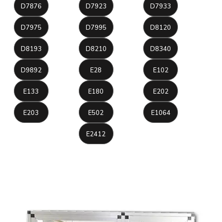
D7876
D7923
D7933
D7975
D7995
D8120
D8193
D8210
D8340
D9892
E28
E102
E133
E180
E202
E203
E502
E1064
E2412