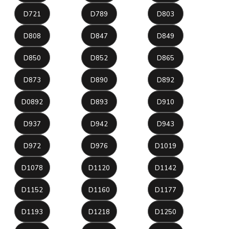
D721
D789
D803
D808
D847
D849
D850
D852
D865
D873
D890
D892
D0892
D893
D910
D937
D942
D943
D972
D976
D1019
D1078
D1120
D1142
D1152
D1160
D1177
D1193
D1218
D1250