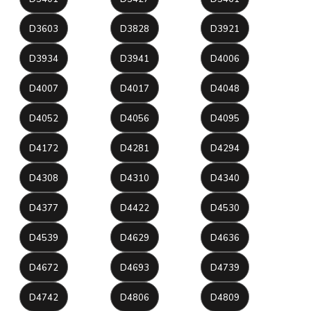
D3603
D3828
D3921
D3934
D3941
D4006
D4007
D4017
D4048
D4052
D4056
D4095
D4172
D4281
D4294
D4308
D4310
D4340
D4377
D4422
D4530
D4539
D4629
D4636
D4672
D4693
D4739
D4742
D4806
D4809