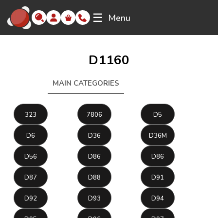
☰
Menu
D1160
MAIN CATEGORIES
D1160
323
7806
D5
D6
D36
D36M
D56
D86
D86
D87
D88
D91
D92
D93
D94