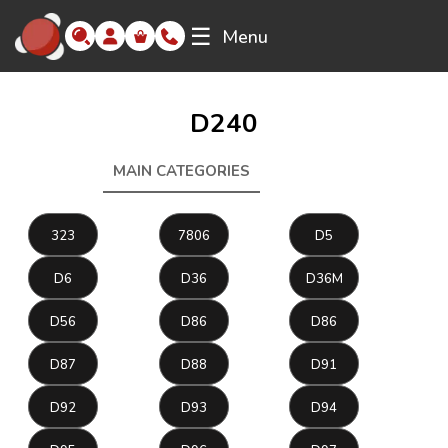
☰
Menu
D240
MAIN CATEGORIES
D240
323
7806
D5
D6
D36
D36M
D56
D86
D86
D87
D88
D91
D92
D93
D94