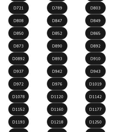
D721
D789
D803
D808
D847
D849
D850
D852
D865
D873
D890
D892
D0892
D893
D910
D937
D942
D943
D972
D976
D1019
D1078
D1120
D1142
D1152
D1160
D1177
D1193
D1218
D1250