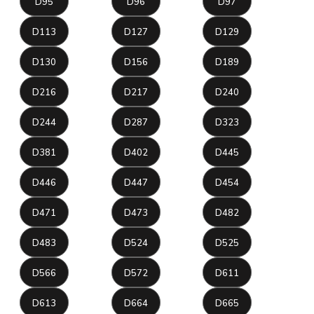
D95
D96
D97
D113
D127
D129
D130
D156
D189
D216
D217
D240
D244
D287
D323
D381
D402
D445
D446
D447
D454
D471
D473
D482
D483
D524
D525
D566
D572
D611
D613
D664
D665