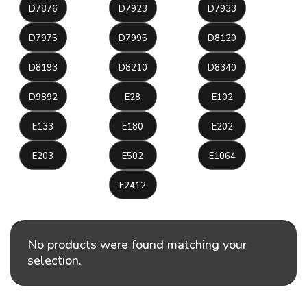
D7876
D7923
D7933
D7975
D7995
D8120
D8193
D8210
D8340
D9892
E28
E102
E133
E180
E202
E203
E502
E1064
E2412
No products were found matching your
selection.