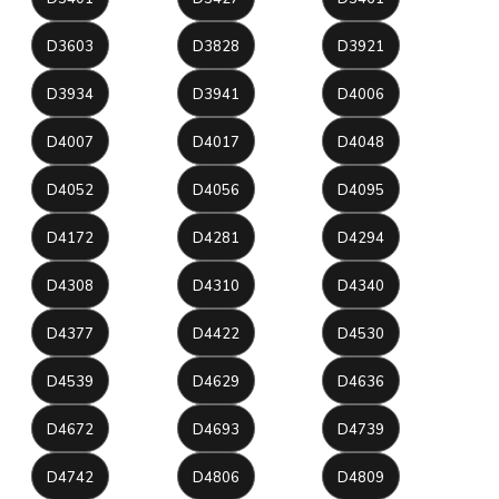
D3603
D3828
D3921
D3934
D3941
D4006
D4007
D4017
D4048
D4052
D4056
D4095
D4172
D4281
D4294
D4308
D4310
D4340
D4377
D4422
D4530
D4539
D4629
D4636
D4672
D4693
D4739
D4742
D4806
D4809