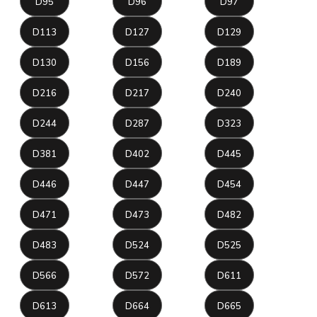
D95
D96
D97
D113
D127
D129
D130
D156
D189
D216
D217
D240
D244
D287
D323
D381
D402
D445
D446
D447
D454
D471
D473
D482
D483
D524
D525
D566
D572
D611
D613
D664
D665