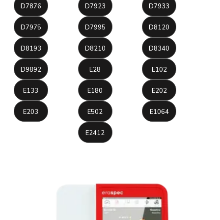
D7876
D7923
D7933
D7975
D7995
D8120
D8193
D8210
D8340
D9892
E28
E102
E133
E180
E202
E203
E502
E1064
E2412