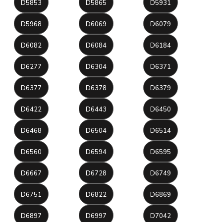
D5853
D5865
D5931
D5968
D6069
D6079
D6082
D6084
D6184
D6277
D6304
D6371
D6377
D6378
D6379
D6422
D6443
D6450
D6468
D6504
D6514
D6560
D6594
D6595
D6667
D6728
D6749
D6751
D6822
D6869
D6897
D6997
D7042