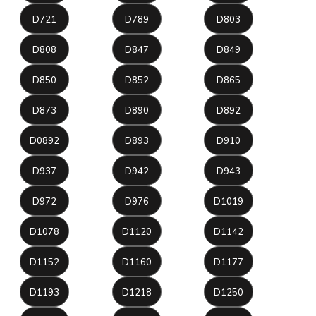
D721
D789
D803
D808
D847
D849
D850
D852
D865
D873
D890
D892
D0892
D893
D910
D937
D942
D943
D972
D976
D1019
D1078
D1120
D1142
D1152
D1160
D1177
D1193
D1218
D1250