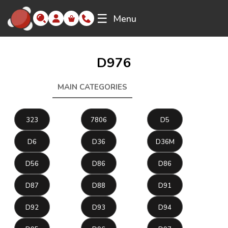
☰
Menu
D976
MAIN CATEGORIES
D976
323
7806
D5
D6
D36
D36M
D56
D86
D86
D87
D88
D91
D92
D93
D94