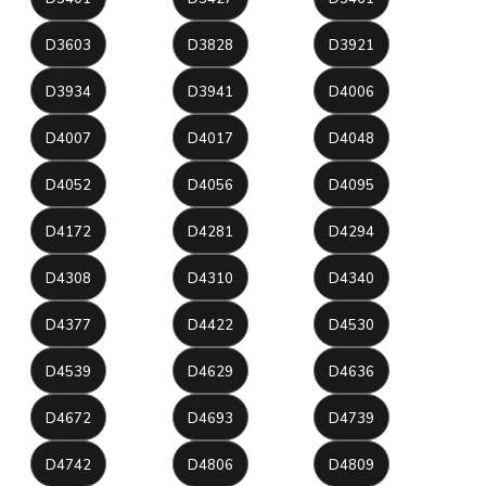
D3603
D3828
D3921
D3934
D3941
D4006
D4007
D4017
D4048
D4052
D4056
D4095
D4172
D4281
D4294
D4308
D4310
D4340
D4377
D4422
D4530
D4539
D4629
D4636
D4672
D4693
D4739
D4742
D4806
D4809