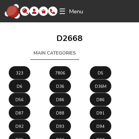
☰
Menu
D2668
MAIN CATEGORIES
D2668
323
7806
D5
D6
D36
D36M
D56
D86
D86
D87
D88
D91
D92
D93
D94