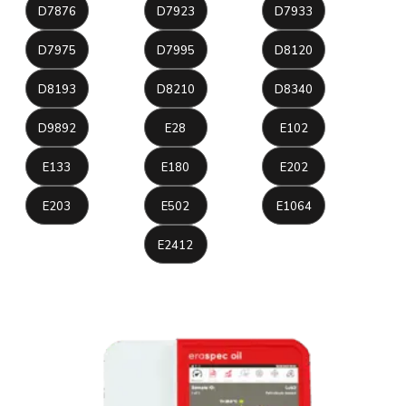
D7876
D7923
D7933
D7975
D7995
D8120
D8193
D8210
D8340
D9892
E28
E102
E133
E180
E202
E203
E502
E1064
E2412