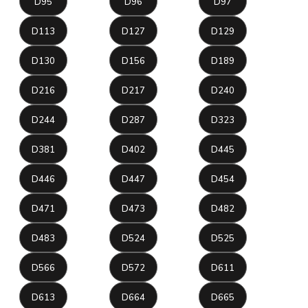
D95
D96
D97
D113
D127
D129
D130
D156
D189
D216
D217
D240
D244
D287
D323
D381
D402
D445
D446
D447
D454
D471
D473
D482
D483
D524
D525
D566
D572
D611
D613
D664
D665