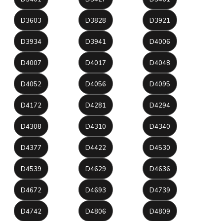
D3603
D3828
D3921
D3934
D3941
D4006
D4007
D4017
D4048
D4052
D4056
D4095
D4172
D4281
D4294
D4308
D4310
D4340
D4377
D4422
D4530
D4539
D4629
D4636
D4672
D4693
D4739
D4742
D4806
D4809