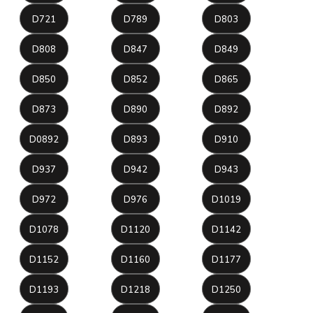
D721
D789
D803
D808
D847
D849
D850
D852
D865
D873
D890
D892
D0892
D893
D910
D937
D942
D943
D972
D976
D1019
D1078
D1120
D1142
D1152
D1160
D1177
D1193
D1218
D1250