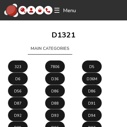
☰
Menu
D1321
MAIN CATEGORIES
D1321
323
7806
D5
D6
D36
D36M
D56
D86
D86
D87
D88
D91
D92
D93
D94