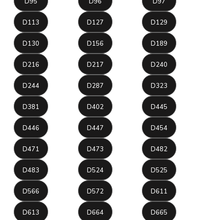
D95
D96
D97
D113
D127
D129
D130
D156
D189
D216
D217
D240
D244
D287
D323
D381
D402
D445
D446
D447
D454
D471
D473
D482
D483
D524
D525
D566
D572
D611
D613
D664
D665