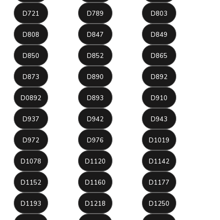
D721
D789
D803
D808
D847
D849
D850
D852
D865
D873
D890
D892
D0892
D893
D910
D937
D942
D943
D972
D976
D1019
D1078
D1120
D1142
D1152
D1160
D1177
D1193
D1218
D1250