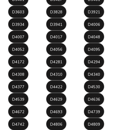
D3603
D3828
D3921
D3934
D3941
D4006
D4007
D4017
D4048
D4052
D4056
D4095
D4172
D4281
D4294
D4308
D4310
D4340
D4377
D4422
D4530
D4539
D4629
D4636
D4672
D4693
D4739
D4742
D4806
D4809