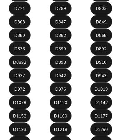
D721
D789
D803
D808
D847
D849
D850
D852
D865
D873
D890
D892
D0892
D893
D910
D937
D942
D943
D972
D976
D1019
D1078
D1120
D1142
D1152
D1160
D1177
D1193
D1218
D1250