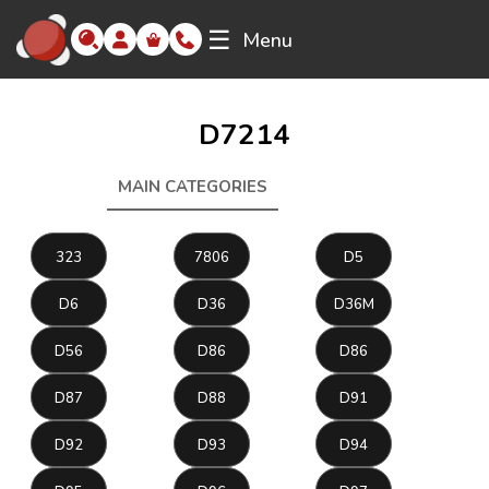
☰
Menu
D7214
MAIN CATEGORIES
D7214
323
7806
D5
D6
D36
D36M
D56
D86
D86
D87
D88
D91
D92
D93
D94