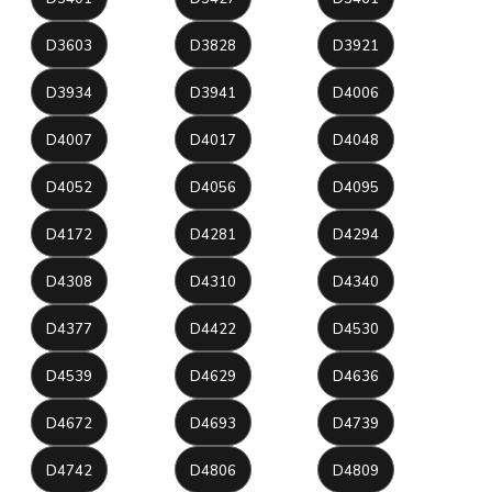
D3603
D3828
D3921
D3934
D3941
D4006
D4007
D4017
D4048
D4052
D4056
D4095
D4172
D4281
D4294
D4308
D4310
D4340
D4377
D4422
D4530
D4539
D4629
D4636
D4672
D4693
D4739
D4742
D4806
D4809