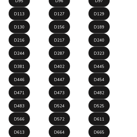
D95
D96
D97
D113
D127
D129
D130
D156
D189
D216
D217
D240
D244
D287
D323
D381
D402
D445
D446
D447
D454
D471
D473
D482
D483
D524
D525
D566
D572
D611
D613
D664
D665