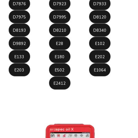
D7876
D7923
D7933
D7975
D7995
D8120
D8193
D8210
D8340
D9892
E28
E102
E133
E180
E202
E203
E502
E1064
E2412