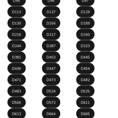
D95
D96
D97
D113
D127
D129
D130
D156
D189
D216
D217
D240
D244
D287
D323
D381
D402
D445
D446
D447
D454
D471
D473
D482
D483
D524
D525
D566
D572
D611
D613
D664
D665