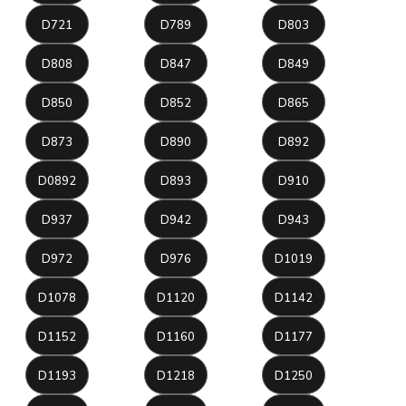
D721
D789
D803
D808
D847
D849
D850
D852
D865
D873
D890
D892
D0892
D893
D910
D937
D942
D943
D972
D976
D1019
D1078
D1120
D1142
D1152
D1160
D1177
D1193
D1218
D1250