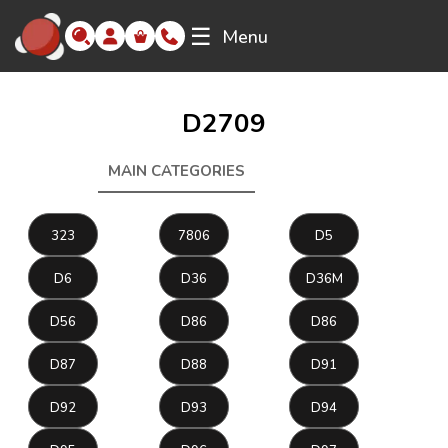
☰
Menu
D2709
MAIN CATEGORIES
D2709
323
7806
D5
D6
D36
D36M
D56
D86
D86
D87
D88
D91
D92
D93
D94