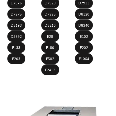
D7876
D7923
D7933
D7975
D7995
D8120
D8193
D8210
D8340
D9892
E28
E102
E133
E180
E202
E203
E502
E1064
E2412