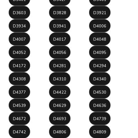
D3603
D3828
D3921
D3934
D3941
D4006
D4007
D4017
D4048
D4052
D4056
D4095
D4172
D4281
D4294
D4308
D4310
D4340
D4377
D4422
D4530
D4539
D4629
D4636
D4672
D4693
D4739
D4742
D4806
D4809