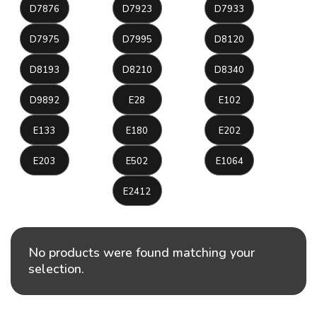
D7876
D7923
D7933
D7975
D7995
D8120
D8193
D8210
D8340
D9892
E28
E102
E133
E180
E202
E203
E502
E1064
E2412
No products were found matching your
selection.