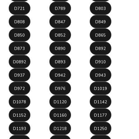
D721
D789
D803
D808
D847
D849
D850
D852
D865
D873
D890
D892
D0892
D893
D910
D937
D942
D943
D972
D976
D1019
D1078
D1120
D1142
D1152
D1160
D1177
D1193
D1218
D1250