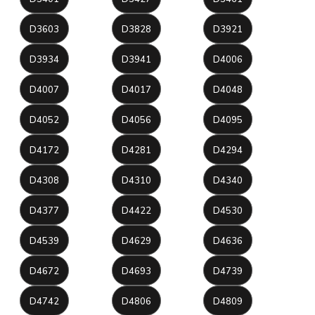
D3603
D3828
D3921
D3934
D3941
D4006
D4007
D4017
D4048
D4052
D4056
D4095
D4172
D4281
D4294
D4308
D4310
D4340
D4377
D4422
D4530
D4539
D4629
D4636
D4672
D4693
D4739
D4742
D4806
D4809