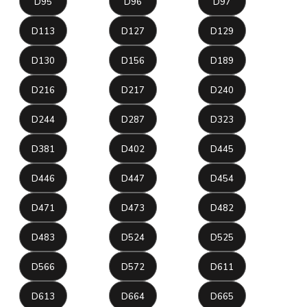
D95
D96
D97
D113
D127
D129
D130
D156
D189
D216
D217
D240
D244
D287
D323
D381
D402
D445
D446
D447
D454
D471
D473
D482
D483
D524
D525
D566
D572
D611
D613
D664
D665