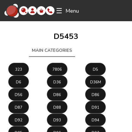
☰
Menu
D5453
MAIN CATEGORIES
D5453
323
7806
D5
D6
D36
D36M
D56
D86
D86
D87
D88
D91
D92
D93
D94