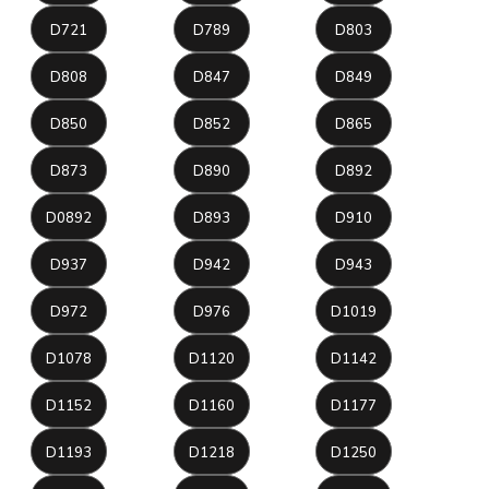
D721
D789
D803
D808
D847
D849
D850
D852
D865
D873
D890
D892
D0892
D893
D910
D937
D942
D943
D972
D976
D1019
D1078
D1120
D1142
D1152
D1160
D1177
D1193
D1218
D1250