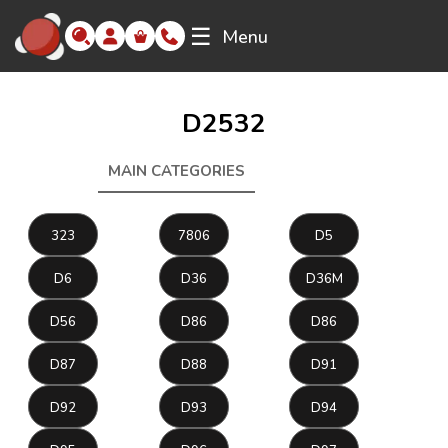
☰
Menu
D2532
MAIN CATEGORIES
D2532
323
7806
D5
D6
D36
D36M
D56
D86
D86
D87
D88
D91
D92
D93
D94