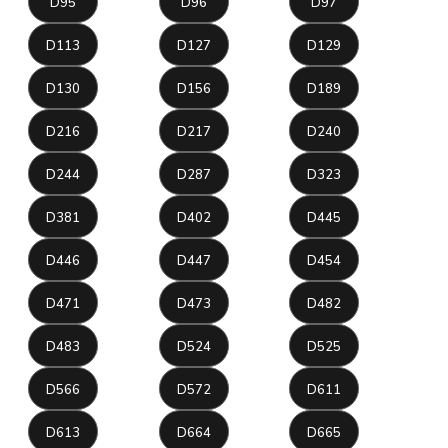
D95
D96
D97
D113
D127
D129
D130
D156
D189
D216
D217
D240
D244
D287
D323
D381
D402
D445
D446
D447
D454
D471
D473
D482
D483
D524
D525
D566
D572
D611
D613
D664
D665