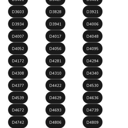
D3603
D3828
D3921
D3934
D3941
D4006
D4007
D4017
D4048
D4052
D4056
D4095
D4172
D4281
D4294
D4308
D4310
D4340
D4377
D4422
D4530
D4539
D4629
D4636
D4672
D4693
D4739
D4742
D4806
D4809