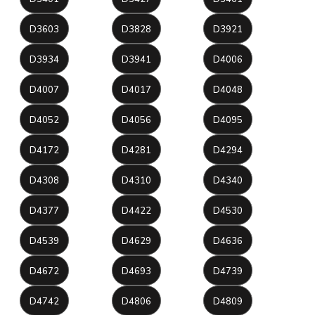
D3603
D3828
D3921
D3934
D3941
D4006
D4007
D4017
D4048
D4052
D4056
D4095
D4172
D4281
D4294
D4308
D4310
D4340
D4377
D4422
D4530
D4539
D4629
D4636
D4672
D4693
D4739
D4742
D4806
D4809