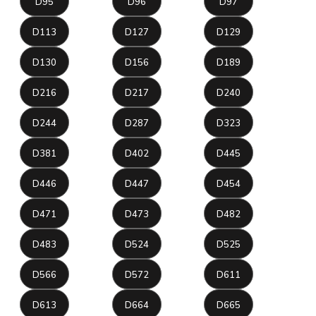
D95
D96
D97
D113
D127
D129
D130
D156
D189
D216
D217
D240
D244
D287
D323
D381
D402
D445
D446
D447
D454
D471
D473
D482
D483
D524
D525
D566
D572
D611
D613
D664
D665