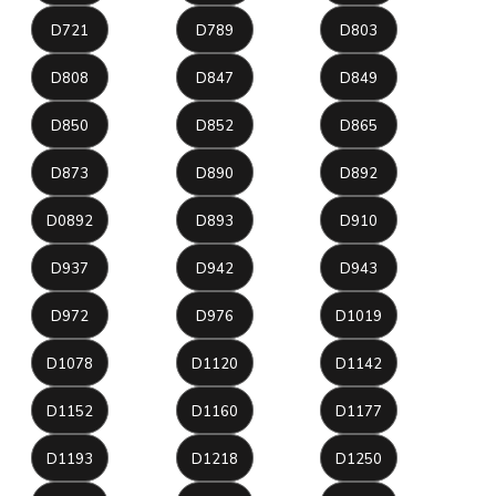
D721
D789
D803
D808
D847
D849
D850
D852
D865
D873
D890
D892
D0892
D893
D910
D937
D942
D943
D972
D976
D1019
D1078
D1120
D1142
D1152
D1160
D1177
D1193
D1218
D1250