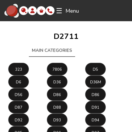
☰
Menu
D2711
MAIN CATEGORIES
D2711
323
7806
D5
D6
D36
D36M
D56
D86
D86
D87
D88
D91
D92
D93
D94