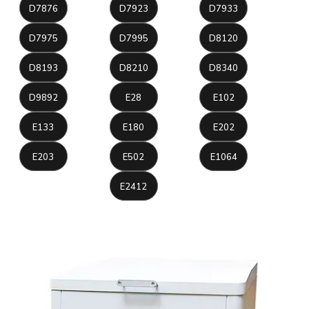
D7876
D7923
D7933
D7975
D7995
D8120
D8193
D8210
D8340
D9892
E28
E102
E133
E180
E202
E203
E502
E1064
E2412