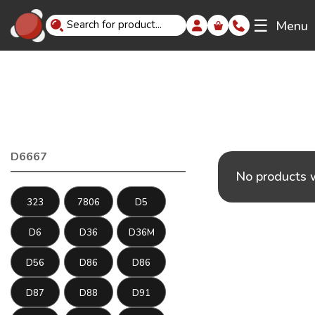
☰
Menu
D6667
No products w
323
7806
D5
D6
D36
D36M
D56
D86
D86
D87
D88
D91