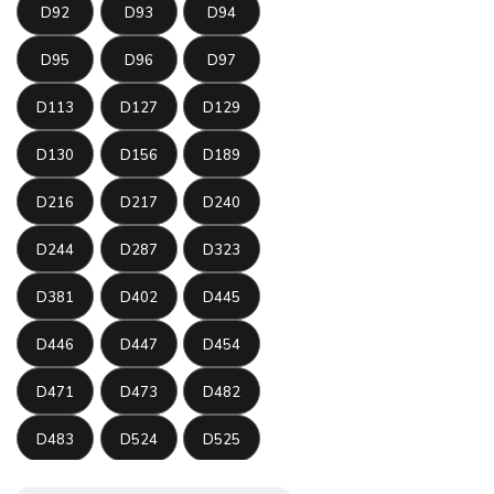
D92
D93
D94
D95
D96
D97
D113
D127
D129
D130
D156
D189
D216
D217
D240
D244
D287
D323
D381
D402
D445
D446
D447
D454
D471
D473
D482
D483
D524
D525
D566
D572
D611