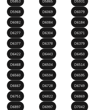
D5853
D5865
D5931
D5968
D6069
D6079
D6082
D6084
D6184
D6277
D6304
D6371
D6377
D6378
D6379
D6422
D6443
D6450
D6468
D6504
D6514
D6560
D6594
D6595
D6667
D6728
D6749
D6751
D6822
D6869
D6897
D6997
D7042