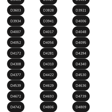
D3603
D3828
D3921
D3934
D3941
D4006
D4007
D4017
D4048
D4052
D4056
D4095
D4172
D4281
D4294
D4308
D4310
D4340
D4377
D4422
D4530
D4539
D4629
D4636
D4672
D4693
D4739
D4742
D4806
D4809