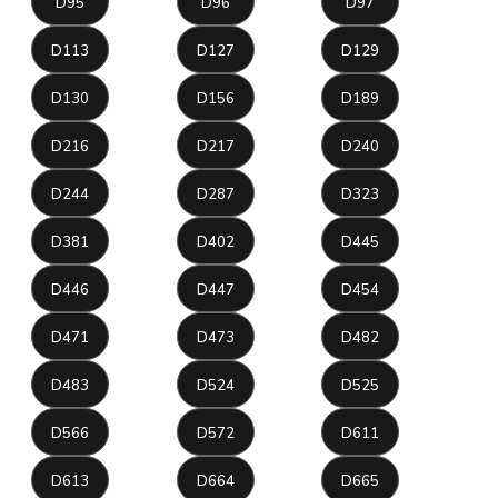
D95
D96
D97
D113
D127
D129
D130
D156
D189
D216
D217
D240
D244
D287
D323
D381
D402
D445
D446
D447
D454
D471
D473
D482
D483
D524
D525
D566
D572
D611
D613
D664
D665