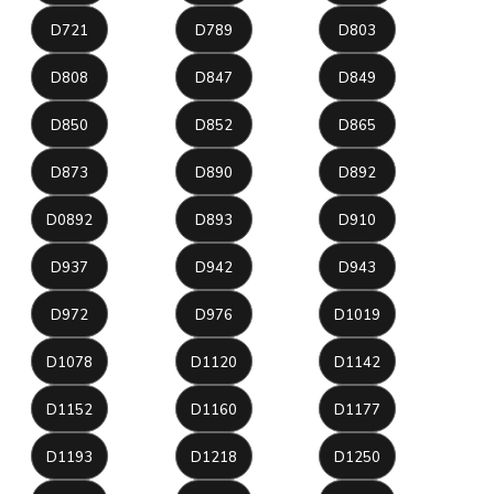
D721
D789
D803
D808
D847
D849
D850
D852
D865
D873
D890
D892
D0892
D893
D910
D937
D942
D943
D972
D976
D1019
D1078
D1120
D1142
D1152
D1160
D1177
D1193
D1218
D1250