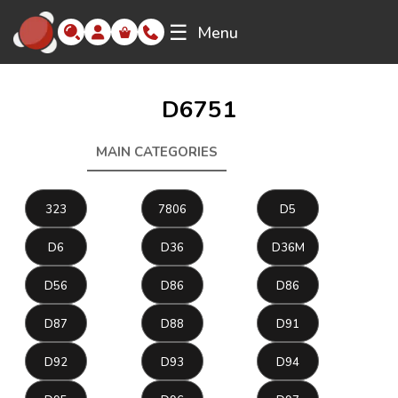
☰
Menu
D6751
MAIN CATEGORIES
D6751
323
7806
D5
D6
D36
D36M
D56
D86
D86
D87
D88
D91
D92
D93
D94