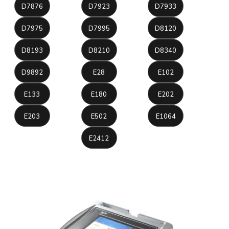
D7876
D7923
D7933
D7975
D7995
D8120
D8193
D8210
D8340
D9892
E28
E102
E133
E180
E202
E203
E502
E1064
E2412