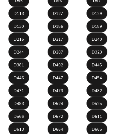
D95
D96
D97
D113
D127
D129
D130
D156
D189
D216
D217
D240
D244
D287
D323
D381
D402
D445
D446
D447
D454
D471
D473
D482
D483
D524
D525
D566
D572
D611
D613
D664
D665