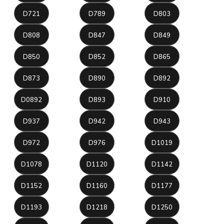
D721
D789
D803
D808
D847
D849
D850
D852
D865
D873
D890
D892
D0892
D893
D910
D937
D942
D943
D972
D976
D1019
D1078
D1120
D1142
D1152
D1160
D1177
D1193
D1218
D1250