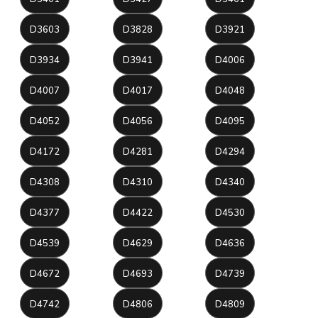
D3603
D3828
D3921
D3934
D3941
D4006
D4007
D4017
D4048
D4052
D4056
D4095
D4172
D4281
D4294
D4308
D4310
D4340
D4377
D4422
D4530
D4539
D4629
D4636
D4672
D4693
D4739
D4742
D4806
D4809