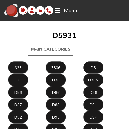
☰
Menu
D5931
MAIN CATEGORIES
D5931
323
7806
D5
D6
D36
D36M
D56
D86
D86
D87
D88
D91
D92
D93
D94