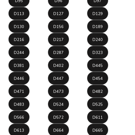
D95
D96
D97
D113
D127
D129
D130
D156
D189
D216
D217
D240
D244
D287
D323
D381
D402
D445
D446
D447
D454
D471
D473
D482
D483
D524
D525
D566
D572
D611
D613
D664
D665