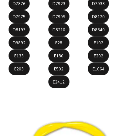
D7876
D7923
D7933
D7975
D7995
D8120
D8193
D8210
D8340
D9892
E28
E102
E133
E180
E202
E203
E502
E1064
E2412