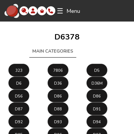
☰
Menu
D6378
MAIN CATEGORIES
D6378
323
7806
D5
D6
D36
D36M
D56
D86
D86
D87
D88
D91
D92
D93
D94