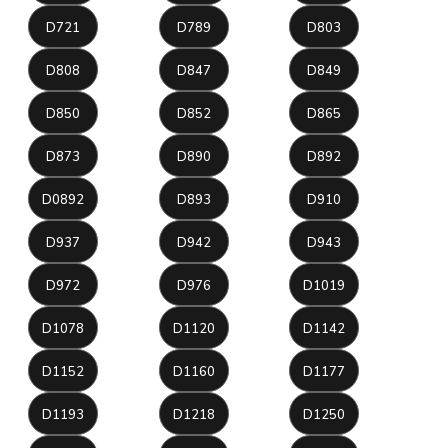
D721
D789
D803
D808
D847
D849
D850
D852
D865
D873
D890
D892
D0892
D893
D910
D937
D942
D943
D972
D976
D1019
D1078
D1120
D1142
D1152
D1160
D1177
D1193
D1218
D1250