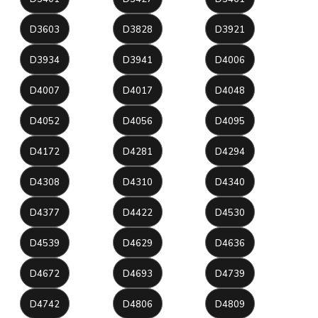
D3603
D3828
D3921
D3934
D3941
D4006
D4007
D4017
D4048
D4052
D4056
D4095
D4172
D4281
D4294
D4308
D4310
D4340
D4377
D4422
D4530
D4539
D4629
D4636
D4672
D4693
D4739
D4742
D4806
D4809