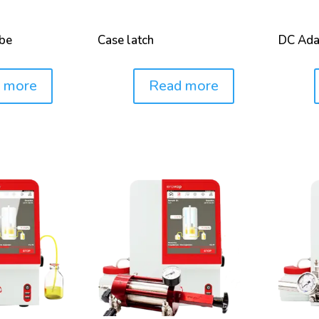
ube
Case latch
DC Ada
 more
Read more
Price:
Price: