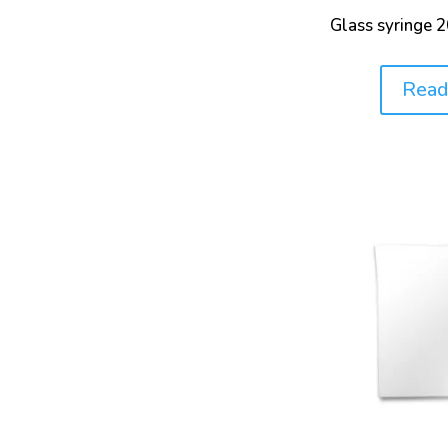
D1193
D1218
D1250
Glass syringe 
D1263
D1264
D1266
Read
Price:
D1267
D1290
D1298
D1310
D1319
D1321
D1322
D1348
D1364
D1384
D1401
D1403
D1475
D1478
D1533
D1551
D1568
D1569
D1631
D1655
D1657
D1665
D1742
D1743