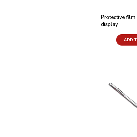
D1748
D1754
D1796
D1807
D1831
D1837
Protective film
display
D1838
D1840
D1881
Price:
D1966
D1992
D2001
ADD T
D2002
D2072
D2112
D2140
D2158
D2170
D2171
D2240
D2265
D2266
D2272
D2273
D2274
D2382
D2386
D2416
D2420
D2440
D2500
D2532
D2533