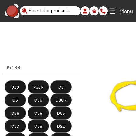
☰
Menu
D5188
323
7806
D5
D6
D36
D36M
D56
D86
D86
D87
D88
D91