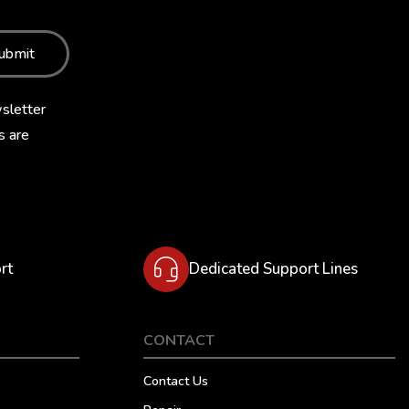
ubmit
sletter
s are
rt
Dedicated Support Lines
CONTACT
Contact Us