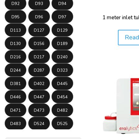
D92
D93
D94
1 meter inlet t
D95
D96
D97
D113
D127
D129
Read
Price:
D130
D156
D189
D216
D217
D240
D244
D287
D323
D381
D402
D445
D446
D447
D454
D471
D473
D482
D483
D524
D525
D566
D572
D611