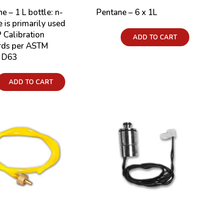
e – 1 L bottle: n-
Pentane – 6 x 1L
 is primarily used
 Calibration
Price:
ADD TO CART
rds per ASTM
 D63
ADD TO CART