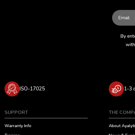
D3272
D3278
D3286
D3401
D3427
D3461
D3603
D3828
D3921
By ent
D3934
D3941
D4006
with
D4007
D4017
D4048
D4052
D4056
D4095
D4172
D4281
D4294
ISO-17025
1-3 
D4308
D4310
D4340
D4377
D4422
D4530
SUPPORT
THE COMP
D4539
D4629
D4636
Warranty Info
About Ayalyti
D4672
D4693
D4739