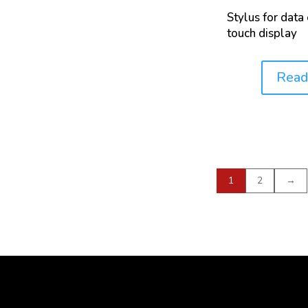
Stylus for data 
D2547
D2575
D2595
touch display
D2596
D2622
D2624
Read
D2668
D2699
D2700
Price:
D2709
D2711
D2713
D2783
D2872
D2878
D2879
D2884
D2885
1
2
→
D2892
D2893
D2896
D2977
D2983
D3117
D3120
D3142
D3143
D3227
D3235
D3246