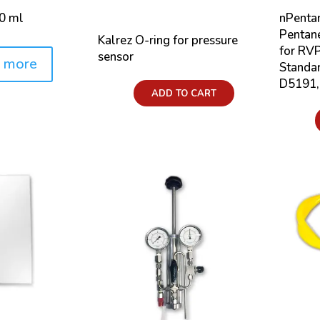
20 ml
nPentan
Pentane
Kalrez O-ring for pressure
for RVP
sensor
 more
Standa
D5191,
Price:
ADD TO CART
Price: