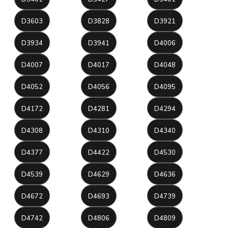
D3603
D3828
D3921
D3934
D3941
D4006
D4007
D4017
D4048
D4052
D4056
D4095
D4172
D4281
D4294
D4308
D4310
D4340
D4377
D4422
D4530
D4539
D4629
D4636
D4672
D4693
D4739
D4742
D4806
D4809