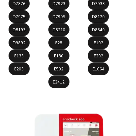
D7876
D7923
D7933
D7975
D7995
D8120
D8193
D8210
D8340
D9892
E28
E102
E133
E180
E202
E203
E502
E1064
E2412