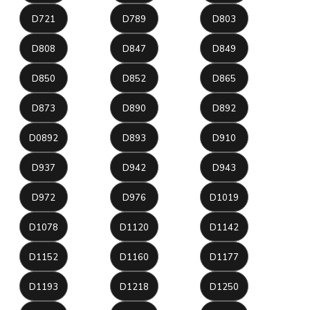
D721
D789
D803
D808
D847
D849
D850
D852
D865
D873
D890
D892
D0892
D893
D910
D937
D942
D943
D972
D976
D1019
D1078
D1120
D1142
D1152
D1160
D1177
D1193
D1218
D1250