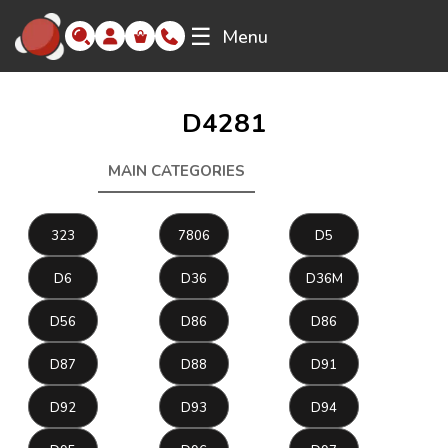
☰
Menu
D4281
MAIN CATEGORIES
D4281
323
7806
D5
D6
D36
D36M
D56
D86
D86
D87
D88
D91
D92
D93
D94