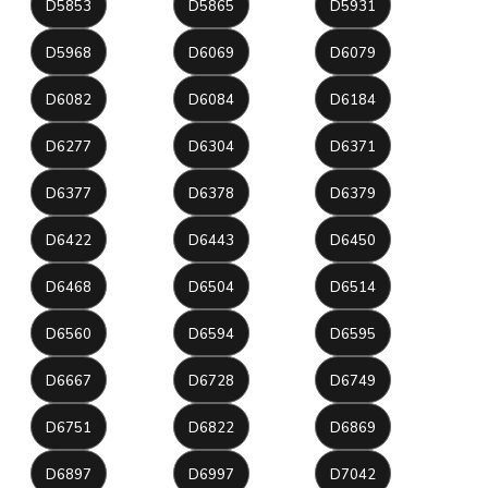
D5853
D5865
D5931
D5968
D6069
D6079
D6082
D6084
D6184
D6277
D6304
D6371
D6377
D6378
D6379
D6422
D6443
D6450
D6468
D6504
D6514
D6560
D6594
D6595
D6667
D6728
D6749
D6751
D6822
D6869
D6897
D6997
D7042