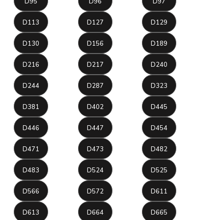
D95
D96
D97
D113
D127
D129
D130
D156
D189
D216
D217
D240
D244
D287
D323
D381
D402
D445
D446
D447
D454
D471
D473
D482
D483
D524
D525
D566
D572
D611
D613
D664
D665