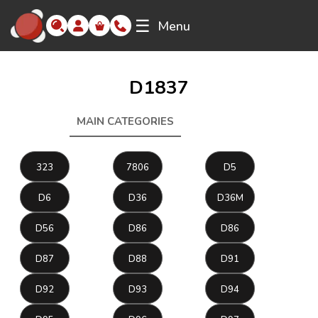
☰
Menu
D1837
MAIN CATEGORIES
D1837
323
7806
D5
D6
D36
D36M
D56
D86
D86
D87
D88
D91
D92
D93
D94