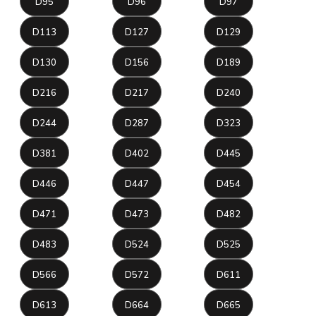
D95
D96
D97
D113
D127
D129
D130
D156
D189
D216
D217
D240
D244
D287
D323
D381
D402
D445
D446
D447
D454
D471
D473
D482
D483
D524
D525
D566
D572
D611
D613
D664
D665