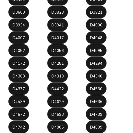
D3603
D3828
D3921
D3934
D3941
D4006
D4007
D4017
D4048
D4052
D4056
D4095
D4172
D4281
D4294
D4308
D4310
D4340
D4377
D4422
D4530
D4539
D4629
D4636
D4672
D4693
D4739
D4742
D4806
D4809