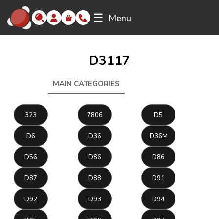
☰
Menu
D3117
MAIN CATEGORIES
D3117
323
7806
D5
D6
D36
D36M
D56
D86
D86
D87
D88
D91
D92
D93
D94