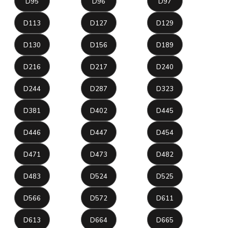
D95
D96
D97
D113
D127
D129
D130
D156
D189
D216
D217
D240
D244
D287
D323
D381
D402
D445
D446
D447
D454
D471
D473
D482
D483
D524
D525
D566
D572
D611
D613
D664
D665