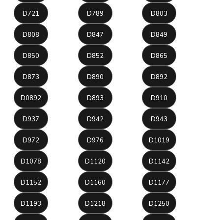
D721
D789
D803
D808
D847
D849
D850
D852
D865
D873
D890
D892
D0892
D893
D910
D937
D942
D943
D972
D976
D1019
D1078
D1120
D1142
D1152
D1160
D1177
D1193
D1218
D1250