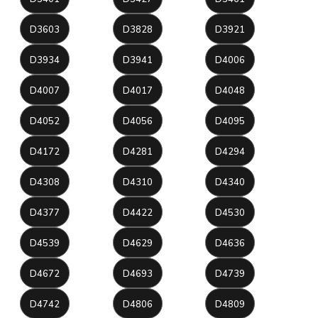
D3603
D3828
D3921
D3934
D3941
D4006
D4007
D4017
D4048
D4052
D4056
D4095
D4172
D4281
D4294
D4308
D4310
D4340
D4377
D4422
D4530
D4539
D4629
D4636
D4672
D4693
D4739
D4742
D4806
D4809