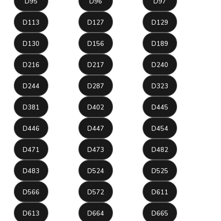
D95
D96
D97
D113
D127
D129
D130
D156
D189
D216
D217
D240
D244
D287
D323
D381
D402
D445
D446
D447
D454
D471
D473
D482
D483
D524
D525
D566
D572
D611
D613
D664
D665