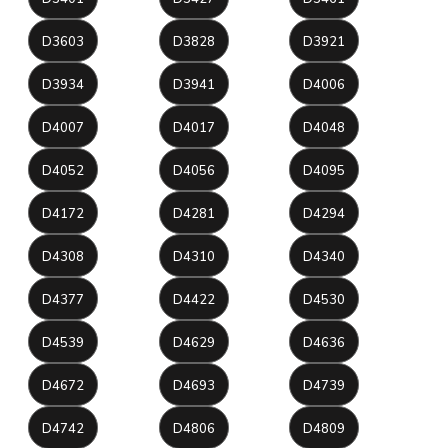
D3603
D3828
D3921
D3934
D3941
D4006
D4007
D4017
D4048
D4052
D4056
D4095
D4172
D4281
D4294
D4308
D4310
D4340
D4377
D4422
D4530
D4539
D4629
D4636
D4672
D4693
D4739
D4742
D4806
D4809