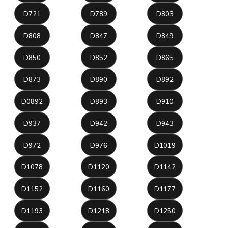
D721
D789
D803
D808
D847
D849
D850
D852
D865
D873
D890
D892
D0892
D893
D910
D937
D942
D943
D972
D976
D1019
D1078
D1120
D1142
D1152
D1160
D1177
D1193
D1218
D1250