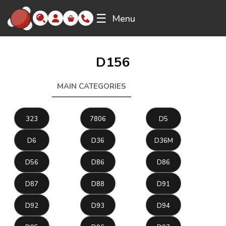
☰
Menu
D156
MAIN CATEGORIES
D156
323
7806
D5
D6
D36
D36M
D56
D86
D86
D87
D88
D91
D92
D93
D94