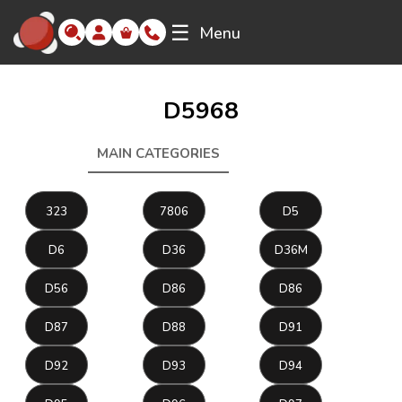
☰
Menu
D5968
MAIN CATEGORIES
D5968
323
7806
D5
D6
D36
D36M
D56
D86
D86
D87
D88
D91
D92
D93
D94