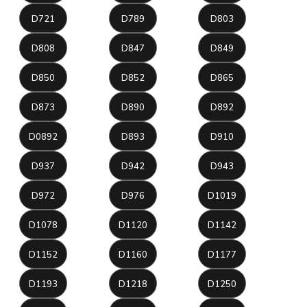
D721
D789
D803
D808
D847
D849
D850
D852
D865
D873
D890
D892
D0892
D893
D910
D937
D942
D943
D972
D976
D1019
D1078
D1120
D1142
D1152
D1160
D1177
D1193
D1218
D1250