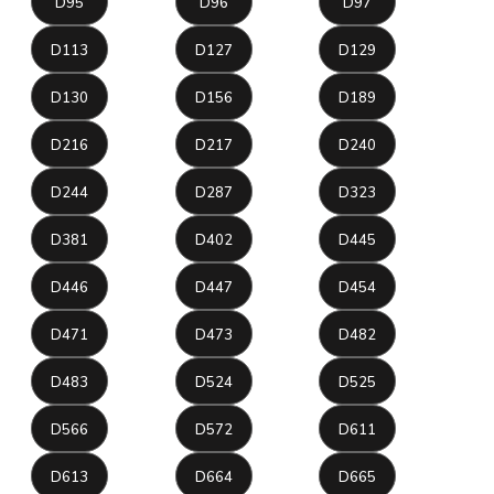
D95
D96
D97
D113
D127
D129
D130
D156
D189
D216
D217
D240
D244
D287
D323
D381
D402
D445
D446
D447
D454
D471
D473
D482
D483
D524
D525
D566
D572
D611
D613
D664
D665