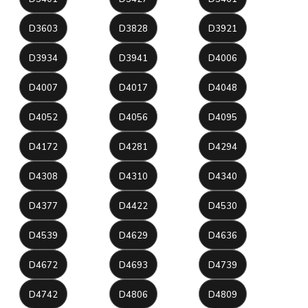
D3603
D3828
D3921
D3934
D3941
D4006
D4007
D4017
D4048
D4052
D4056
D4095
D4172
D4281
D4294
D4308
D4310
D4340
D4377
D4422
D4530
D4539
D4629
D4636
D4672
D4693
D4739
D4742
D4806
D4809