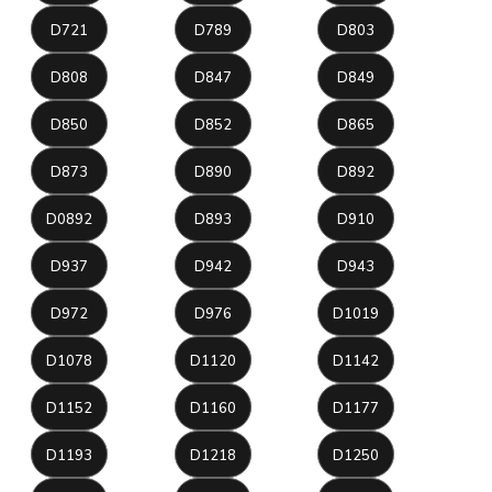
D721
D789
D803
D808
D847
D849
D850
D852
D865
D873
D890
D892
D0892
D893
D910
D937
D942
D943
D972
D976
D1019
D1078
D1120
D1142
D1152
D1160
D1177
D1193
D1218
D1250