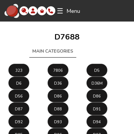
☰
Menu
D7688
MAIN CATEGORIES
D7688
323
7806
D5
D6
D36
D36M
D56
D86
D86
D87
D88
D91
D92
D93
D94