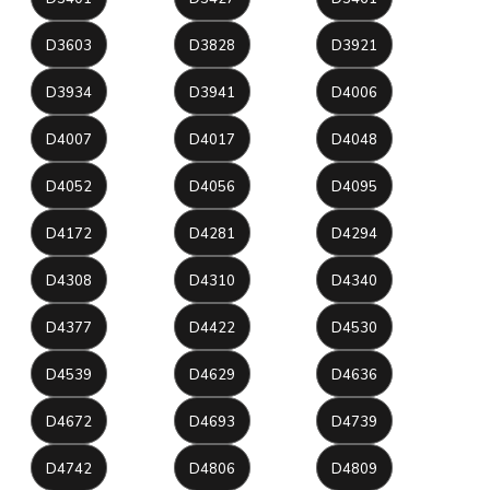
D3603
D3828
D3921
D3934
D3941
D4006
D4007
D4017
D4048
D4052
D4056
D4095
D4172
D4281
D4294
D4308
D4310
D4340
D4377
D4422
D4530
D4539
D4629
D4636
D4672
D4693
D4739
D4742
D4806
D4809