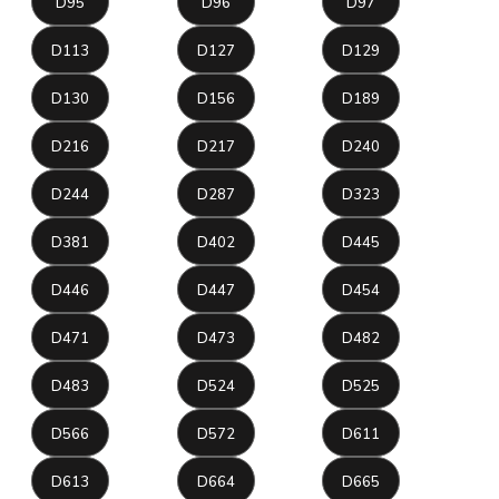
D95
D96
D97
D113
D127
D129
D130
D156
D189
D216
D217
D240
D244
D287
D323
D381
D402
D445
D446
D447
D454
D471
D473
D482
D483
D524
D525
D566
D572
D611
D613
D664
D665