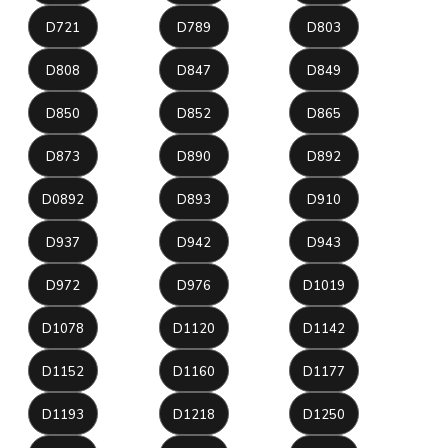
D721
D789
D803
D808
D847
D849
D850
D852
D865
D873
D890
D892
D0892
D893
D910
D937
D942
D943
D972
D976
D1019
D1078
D1120
D1142
D1152
D1160
D1177
D1193
D1218
D1250