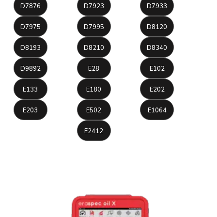
D7876
D7923
D7933
D7975
D7995
D8120
D8193
D8210
D8340
D9892
E28
E102
E133
E180
E202
E203
E502
E1064
E2412