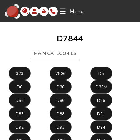
☰
Menu
D7844
MAIN CATEGORIES
D7844
323
7806
D5
D6
D36
D36M
D56
D86
D86
D87
D88
D91
D92
D93
D94