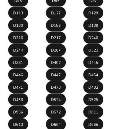
D95
D96
D97
D113
D127
D129
D130
D156
D189
D216
D217
D240
D244
D287
D323
D381
D402
D445
D446
D447
D454
D471
D473
D482
D483
D524
D525
D566
D572
D611
D613
D664
D665