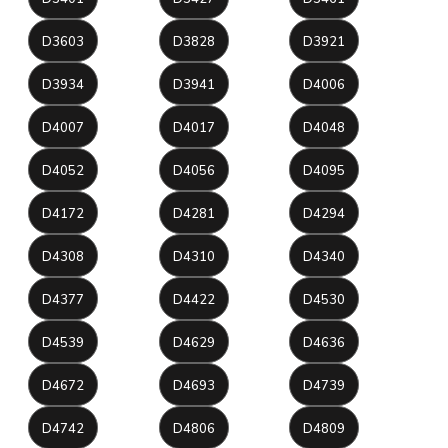
D3603
D3828
D3921
D3934
D3941
D4006
D4007
D4017
D4048
D4052
D4056
D4095
D4172
D4281
D4294
D4308
D4310
D4340
D4377
D4422
D4530
D4539
D4629
D4636
D4672
D4693
D4739
D4742
D4806
D4809